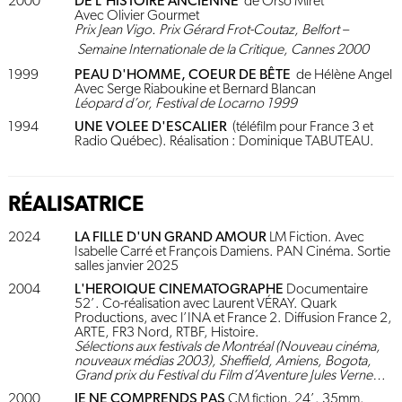
2000
DE L'HISTOIRE ANCIENNE
de Orso Miret
Avec Olivier Gourmet
Prix Jean Vigo. Prix Gérard Frot-Coutaz, Belfort –
Semaine Internationale de la Critique, Cannes 2000
1999
PEAU D'HOMME, COEUR DE BÊTE
de Hélène Angel
Avec Serge Riaboukine et Bernard Blancan
Léopard d’or, Festival de Locarno 1999
1994
UNE VOLEE D'ESCALIER
(téléfilm pour France 3 et
Radio Québec). Réalisation : Dominique TABUTEAU.
RÉALISATRICE
2024
LA FILLE D'UN GRAND AMOUR
LM Fiction. Avec
Isabelle Carré et François Damiens. PAN Cinéma. Sortie
salles janvier 2025
2004
L'HEROIQUE CINEMATOGRAPHE
Documentaire
52’. Co-réalisation avec Laurent VÉRAY. Quark
Productions, avec l’INA et France 2. Diffusion France 2,
ARTE, FR3 Nord, RTBF, Histoire.
Sélections aux festivals de Montréal (Nouveau cinéma,
nouveaux médias 2003), Sheffield, Amiens, Bogota,
Grand prix du Festival du Film d’Aventure Jules Verne…
2000
JE NE COMPRENDS PAS
CM fiction. 24’. 35mm.