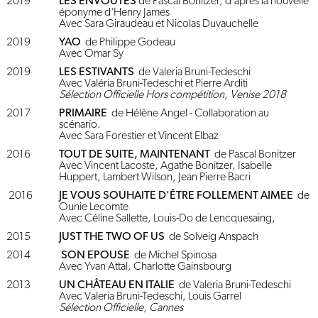
2019
LES ENVOUTES
de Pascal Bonitzer, d'après la nouvelle
éponyme d'Henry James
Avec Sara Giraudeau et Nicolas Duvauchelle
2019
YAO
de Philippe Godeau
Avec Omar Sy
2019
LES ESTIVANTS
de Valeria Bruni-Tedeschi
Avec Valéria Bruni-Tedeschi et Pierre Arditi
Sélection Officielle Hors compétition, Venise 2018
2017
PRIMAIRE
de Hélène Angel - Collaboration au
scénario.
Avec Sara Forestier et Vincent Elbaz
2016
TOUT DE SUITE, MAINTENANT
de Pascal Bonitzer
Avec Vincent Lacoste, Agathe Bonitzer, Isabelle
Huppert, Lambert Wilson, Jean Pierre Bacri
2016
JE VOUS SOUHAITE D'ÊTRE FOLLEMENT AIMEE
de
Ounie Lecomte
Avec Céline Sallette, Louis-Do de Lencquesaing,
2015
JUST THE TWO OF US
de Solveig Anspach
2014
SON EPOUSE
de Michel Spinosa
Avec Yvan Attal, Charlotte Gainsbourg
2013
UN CHÂTEAU EN ITALIE
de Valeria Bruni-Tedeschi
Avec Valeria Bruni-Tedeschi, Louis Garrel
Sélection Officielle, Cannes