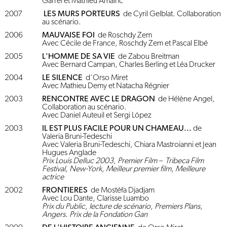
Garrel et Mathieu Amalric
2007
LES MURS PORTEURS
de Cyril Gelblat. Collaboration
au scénario.
2006
MAUVAISE FOI
de Roschdy Zem
Avec Cécile de France, Roschdy Zem et Pascal Elbé
2005
L'HOMME DE SA VIE
de Zabou Breitman
Avec Bernard Campan, Charles Berling et Léa Drucker
2004
LE SILENCE
d’Orso Miret
Avec Mathieu Demy et Natacha Régnier
2003
RENCONTRE AVEC LE DRAGON
de Hélène Angel,
Collaboration au scénario.
Avec Daniel Auteuil et Sergi López
2003
IL EST PLUS FACILE POUR UN CHAMEAU...
de
Valeria Bruni-Tedeschi
Avec Valeria Bruni-Tedeschi, Chiara Mastroianni et Jean
Hugues Anglade
Prix Louis Delluc 2003, Premier Film – Tribeca Film
Festival, New-York, Meilleur premier film, Meilleure
actrice
2002
FRONTIERES
de Mostéfa Djadjam
Avec Lou Dante, Clarisse Luambo
Prix du Public, lecture de scénario, Premiers Plans,
Angers. Prix de la Fondation Gan