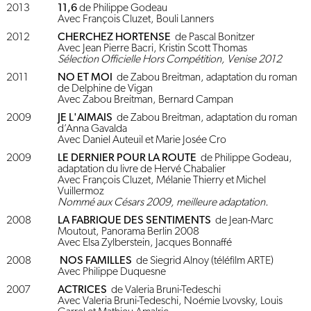
2013
11,6
de Philippe Godeau
Avec François Cluzet, Bouli Lanners
2012
CHERCHEZ HORTENSE
de Pascal Bonitzer
Avec Jean Pierre Bacri, Kristin Scott Thomas
Sélection Officielle Hors Compétition, Venise 2012
2011
NO ET MOI
de Zabou Breitman, adaptation du roman
de Delphine de Vigan
Avec Zabou Breitman, Bernard Campan
2009
JE L'AIMAIS
de Zabou Breitman, adaptation du roman
d’Anna Gavalda
Avec Daniel Auteuil et Marie Josée Cro
2009
LE DERNIER POUR LA ROUTE
de Philippe Godeau,
adaptation du livre de Hervé Chabalier
Avec François Cluzet, Mélanie Thierry et Michel
Vuillermoz
Nommé aux Césars 2009, meilleure adaptation.
2008
LA FABRIQUE DES SENTIMENTS
de Jean-Marc
Moutout, Panorama Berlin 2008
Avec Elsa Zylberstein, Jacques Bonnaffé
2008
NOS FAMILLES
de Siegrid Alnoy (téléfilm ARTE)
Avec Philippe Duquesne
2007
ACTRICES
de Valeria Bruni-Tedeschi
Avec Valeria Bruni-Tedeschi, Noémie Lvovsky, Louis