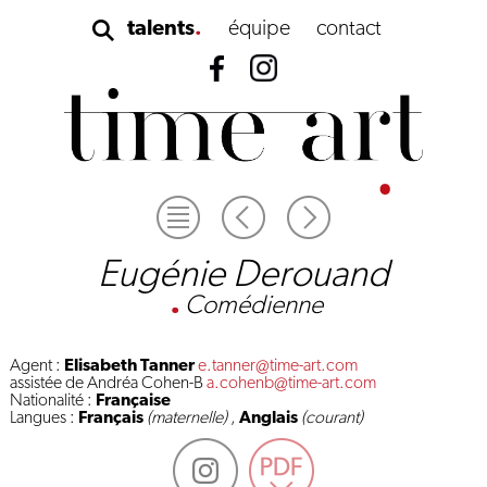
talents
équipe
contact
Eugénie Derouand
.
Comédienne
Agent :
Elisabeth Tanner
e.tanner@time-art.com
assistée de Andréa Cohen-B
a.cohenb@time-art.com
Nationalité :
Française
Langues :
Français
(maternelle)
,
Anglais
(courant)