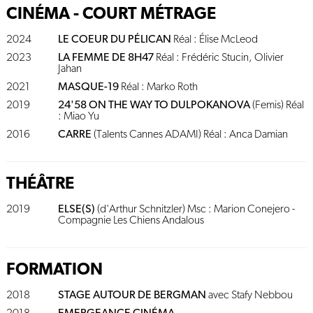
CINÉMA - COURT MÉTRAGE
2024
LE COEUR DU PÉLICAN
Réal : Élise McLeod
2023
LA FEMME DE 8H47
Réal : Frédéric Stucin, Olivier
Jahan
2021
MASQUE-19
Réal : Marko Roth
2019
24'58 ON THE WAY TO DULPOKANOVA
(Femis) Réal
: Miao Yu
2016
CARRE
(Talents Cannes ADAMI) Réal : Anca Damian
THÉÂTRE
2019
ELSE(S)
(d'Arthur Schnitzler) Msc : Marion Conejero -
Compagnie Les Chiens Andalous
FORMATION
2018
STAGE AUTOUR DE BERGMAN
avec Stafy Nebbou