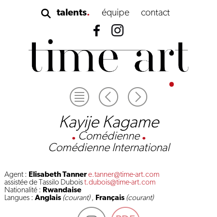
talents
équipe
contact
Kayije Kagame
.
Comédienne
.
Comédienne International
Agent :
Elisabeth Tanner
e.tanner@time-art.com
assistée de Tassilo Dubois
t.dubois@time-art.com
Nationalité :
Rwandaise
Langues :
Anglais
(courant)
,
Français
(courant)