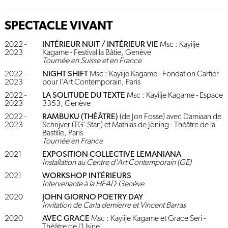
SPECTACLE VIVANT
2022 -
INTÉRIEUR NUIT / INTÉRIEUR VIE
Msc : Kayiije
2023
Kagame - Festival la Bâtie, Genève
Tournée en Suisse et en France
2022 -
NIGHT SHIFT
Msc : Kayiije Kagame - Fondation Cartier
2023
pour l'Art Contemporain, Paris
2022 -
LA SOLITUDE DU TEXTE
Msc : Kayiije Kagame - Espace
2023
3353, Genève
2022 -
RAMBUKU (THÉÂTRE)
(de Jon Fosse) avec Damiaan de
2023
Schrijver (TG' Stan) et Mathias de Jöning - Théâtre de la
Bastille, Paris
Tournée en France
2021
EXPOSITION COLLECTIVE LEMANIANA
Installation au Centre d'Art Contemporain (GE)
2021
WORKSHOP INTÉRIEURS
Intervenante à la HEAD-Genève
2020
JOHN GIORNO POETRY DAY
Invitation de Carla demierre et Vincent Barras
2020
AVEC GRACE
Msc : Kayiije Kagame et Grace Seri -
Théâtre de l'Usine