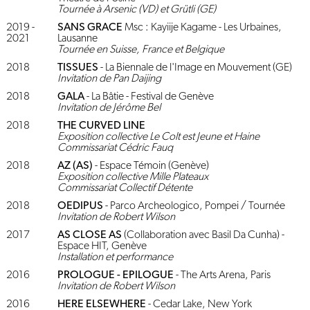
Tournée à Arsenic (VD) et Grütli (GE)
2019 -
SANS GRACE
Msc : Kayiije Kagame - Les Urbaines,
2021
Lausanne
Tournée en Suisse, France et Belgique
2018
TISSUES
- La Biennale de l'Image en Mouvement (GE)
Invitation de Pan Daijing
2018
GALA
- La Bâtie - Festival de Genève
Invitation de Jérôme Bel
2018
THE CURVED LINE
Exposition collective Le Colt est Jeune et Haine
Commissariat Cédric Fauq
2018
AZ (AS)
- Espace Témoin (Genève)
Exposition collective Mille Plateaux
Commissariat Collectif Détente
2018
OEDIPUS
- Parco Archeologico, Pompei / Tournée
Invitation de Robert Wilson
2017
AS CLOSE AS
(Collaboration avec Basil Da Cunha) -
Espace HIT, Genève
Installation et performance
2016
PROLOGUE - EPILOGUE
- The Arts Arena, Paris
Invitation de Robert Wilson
2016
HERE ELSEWHERE
- Cedar Lake, New York