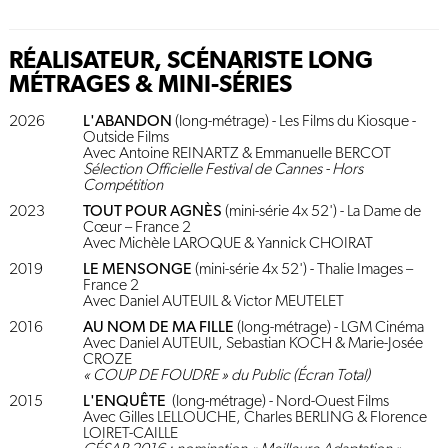
RÉALISATEUR, SCÉNARISTE LONG
MÉTRAGES & MINI-SÉRIES
2026
L'ABANDON
(long-métrage) - Les Films du Kiosque -
Outside Films
Avec Antoine REINARTZ & Emmanuelle BERCOT
Sélection Officielle Festival de Cannes - Hors
Compétition
2023
TOUT POUR AGNÈS
(mini-série 4x 52') - La Dame de
Cœur – France 2
Avec Michèle LAROQUE & Yannick CHOIRAT
2019
LE MENSONGE
(mini-série 4x 52') - Thalie Images –
France 2
Avec Daniel AUTEUIL & Victor MEUTELET
2016
AU NOM DE MA FILLE
(long-métrage) - LGM Cinéma
Avec Daniel AUTEUIL, Sebastian KOCH & Marie-Josée
CROZE
« COUP DE FOUDRE » du Public (Écran Total)
2015
L'ENQUÊTE
(long-métrage) - Nord-Ouest Films
Avec Gilles LELLOUCHE, Charles BERLING & Florence
LOIRET-CAILLE