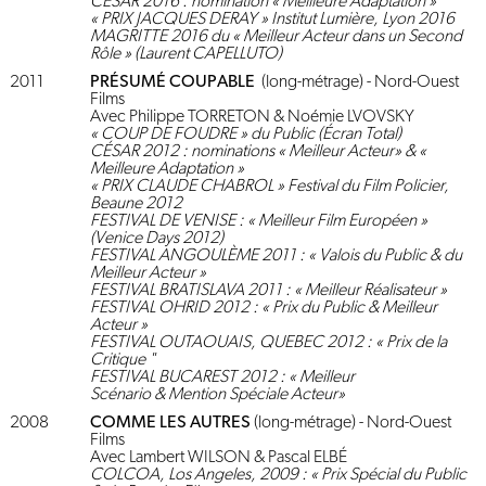
CÉSAR 2016 : nomination « Meilleure Adaptation »
« PRIX JACQUES DERAY » Institut Lumière, Lyon 2016
MAGRITTE 2016 du « Meilleur Acteur dans un Second
Rôle » (Laurent CAPELLUTO)
2011
PRÉSUMÉ COUPABLE
(long-métrage) - Nord-Ouest
Films
Avec Philippe TORRETON & Noémie LVOVSKY
« COUP DE FOUDRE » du Public (Écran Total)
CÉSAR 2012 : nominations « Meilleur Acteur» & «
Meilleure Adaptation »
« PRIX CLAUDE CHABROL » Festival du Film Policier,
Beaune 2012
FESTIVAL DE VENISE : « Meilleur Film Européen »
(Venice Days 2012)
FESTIVAL ANGOULÈME 2011 : « Valois du Public & du
Meilleur Acteur »
FESTIVAL BRATISLAVA 2011 : « Meilleur Réalisateur »
FESTIVAL OHRID 2012 : « Prix du Public & Meilleur
Acteur »
FESTIVAL OUTAOUAIS, QUEBEC 2012 : « Prix de la
Critique "
FESTIVAL BUCAREST 2012 : « Meilleur
Scénario & Mention Spéciale Acteur»
2008
COMME LES AUTRES
(long-métrage) - Nord-Ouest
Films
Avec Lambert WILSON & Pascal ELBÉ
COLCOA, Los Angeles, 2009 : « Prix Spécial du Public